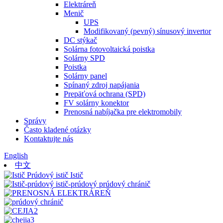
Elektráreň
Menič
UPS
Modifikovaný (pevný) sínusový invertor
DC stýkač
Solárna fotovoltaická poistka
Solárny SPD
Poistka
Solárny panel
Spínaný zdroj napájania
Prepäťová ochrana (SPD)
FV solárny konektor
Prenosná nabíjačka pre elektromobily
Správy
Často kladené otázky
Kontaktujte nás
English
中文